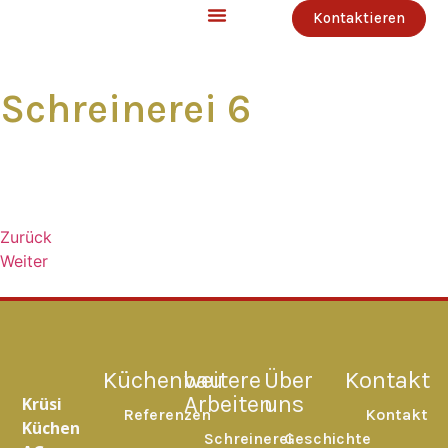
Kontaktieren
Schreinerei 6
Zurück
Weiter
Küchenbau
weitere
Über
Kontakt
Arbeiten
uns
Krüsi
Referenzen
Kontakt
Küchen
Schreinerei
Geschichte