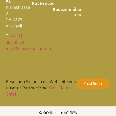
AG
Küchenbau
Klarastrasse
Badezimmer
Über
2
uns
CH-4123
Allschwil
T
+41 61
481 09 60
info@kruesikuechen.ch
Besuchen Sie auch die Webseite von
Krüsi Raum
unserer Partnerfirma
Krüsi Raum
GmbH
.
© Krüsi Küchen AG 2026