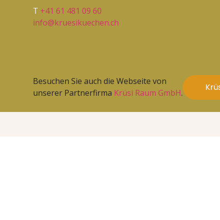
T
+41 61 481 09 60
info@kruesikuechen.ch
Besuchen Sie auch die Webseite von
Krü
unserer Partnerfirma
Krüsi Raum GmbH
.